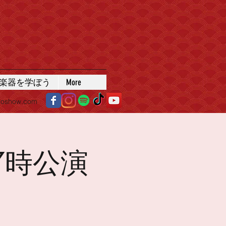
楽器を学ぼう
More
roshow.com
7時公演