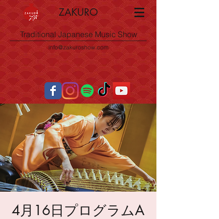
ZAKURO
Traditional Japanese Music Show
info@zakuroshow.com
4月16日プログラムA