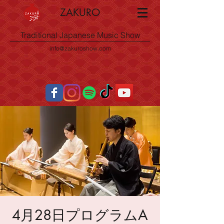
ZAKURO
Traditional Japanese Music Show
info@zakuroshow.com
4月28日プログラムA