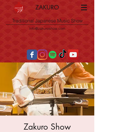
ZAKURO
Traditional Japanese Music Show
info@zakuroshow.com
Zakuro Show