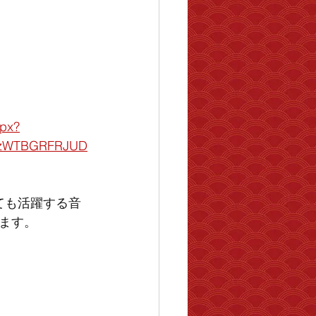
spx?
QzWTBGRFRJUD
しても活躍する音
ます。