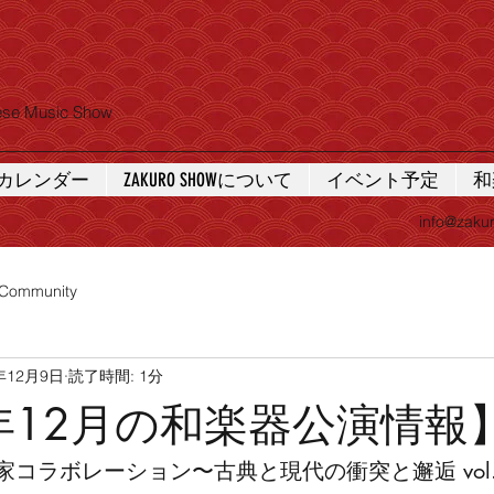
nese Music Show
カレンダー
ZAKURO SHOWについて
イベント予定
和
info@zaku
 Community
年12月9日
読了時間: 1分
5年12月の和楽器公演情報
コラボレーション〜古典と現代の衝突と邂逅 vol.