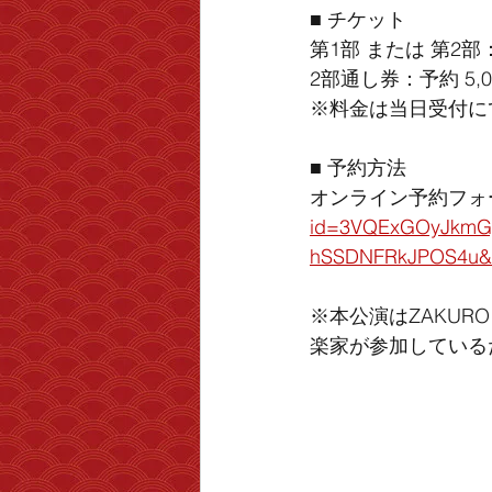
■ チケット
第1部 または 第2部：予
2部通し券：予約 5,00
※料金は当日受付に
■ 予約方法
オンライン予約フォ
id=3VQExGOyJkmG
hSSDNFRkJPOS4u&
※本公演はZAKUR
楽家が参加している