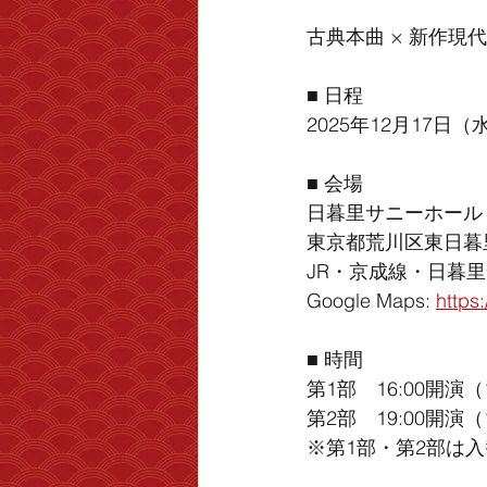
古典本曲 × 新作現
■ 日程
2025年12月17日（
■ 会場
日暮里サニーホール
東京都荒川区東日暮里5
JR・京成線・日暮
Google Maps: 
https
■ 時間
第1部　16:00開演（
第2部　19:00開演（
※第1部・第2部は