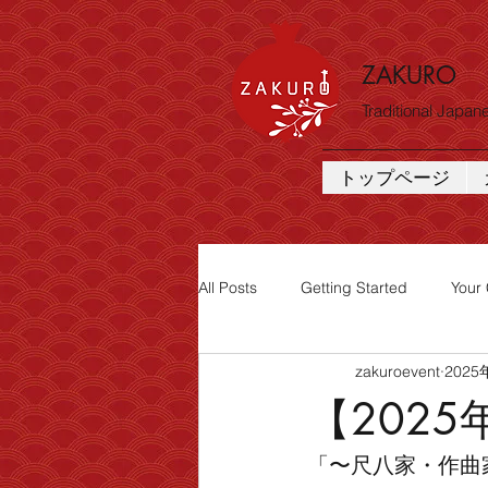
ZAKURO
Traditional Japa
トップページ
All Posts
Getting Started
Your
zakuroevent
2025
【202
「〜尺八家・作曲家