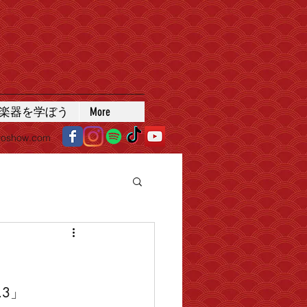
楽器を学ぼう
More
roshow.com
】
3」