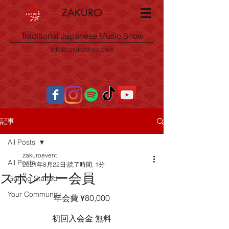
ZAKURO
Traditional Japanese Music Show
info@zakuroshow.com
記事
All Posts
zakuroevent
All Posts
2021年8月22日
読了時間: 1分
スポンサー会員
Getting Started
Your Community
年会費 ¥80,000
初回入会金 無料